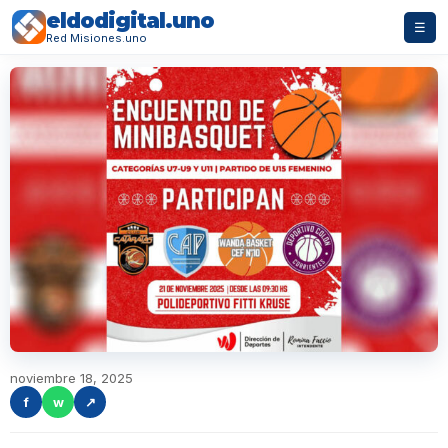
eldodigital.uno
☰
Red Misiones.uno
noviembre 18, 2025
f
w
↗