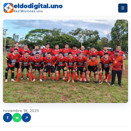
eldodigital.uno
☰
Red Misiones.uno
noviembre 19, 2025
f
w
↗