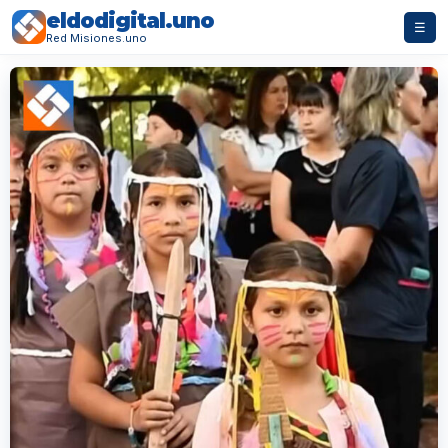
eldodigital.uno
☰
Red Misiones.uno