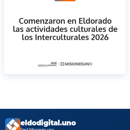
eldodigital.uno
Red Misiones.uno