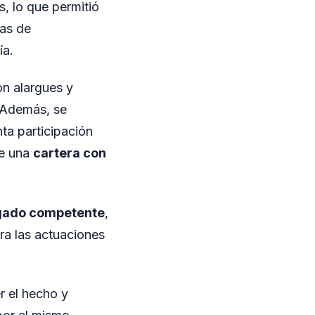
s, lo que permitió
eas de
ía.
on alargues y
 Además, se
ta participación
de una
cartera con
gado competente
,
ra las actuaciones
r el hecho y