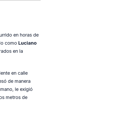
urrido en horas de
cado como
Luciano
trados en la
dente en calle
esó de manera
 mano, le exigió
os metros de