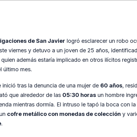
tigaciones de San Javier
logró esclarecer un robo oc
te viernes y detuvo a un joven de 25 años, identifi
, quien además estaría implicado en otros ilícitos regis
l último mes.
 inició tras la denuncia de una mujer de
60 años
, resi
lató que alrededor de las
05:30 horas
un hombre ingr
ienda mientras dormía. El intruso le tapó la boca con la
 un
cofre metálico con monedas de colección
y vari
e
.