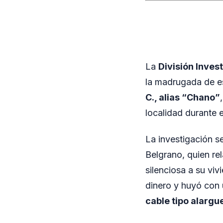
La
División Inves
la madrugada de es
C., alias “Chano”
localidad durante e
La investigación se
Belgrano, quien re
silenciosa a su viv
dinero y huyó con
cable tipo alargu