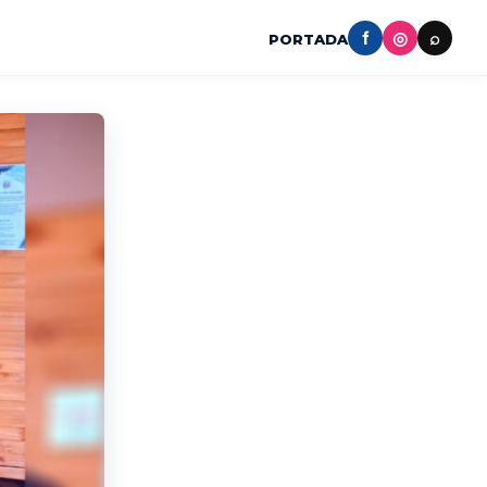
f
◎
⌕
PORTADA