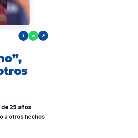
f
w
↗
no”,
otros
n de 25 años
do a otros hechos