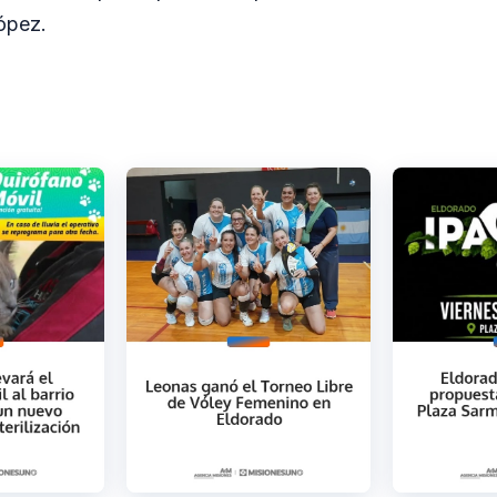
ópez.