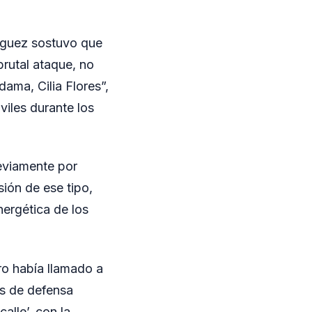
ríguez sostuvo que
brutal ataque, no
ama, Cilia Flores”,
viles durante los
reviamente por
ión de ese tipo,
ergética de los
o había llamado a
nes de defensa
alle’, con la