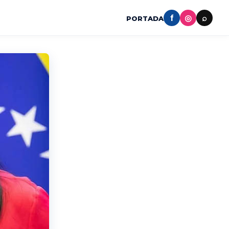
f
◎
⌕
PORTADA