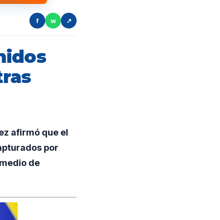
f
w
↗
nidos
tras
z afirmó que el
capturados por
 medio de