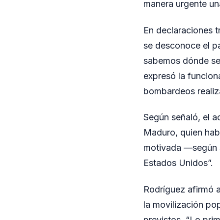
manera urgente un
En declaraciones t
se desconoce el pa
sabemos dónde se e
expresó la funcion
bombardeos realiza
Según señaló, el a
Maduro, quien habí
motivada —según s
Estados Unidos”.
Rodríguez afirmó 
la movilización pop
previstos. “Lo prim