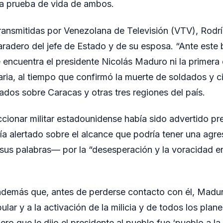
a prueba de vida de ambos.
ransmitidas por Venezolana de Televisión (VTV), Rod
radero del jefe de Estado y de su esposa. “Ante este 
ncuentra el presidente Nicolás Maduro ni la primera d
aria, al tiempo que confirmó la muerte de soldados y ci
dos sobre Caracas y otras tres regiones del país.
ccionar militar estadounidense había sido advertido p
a alertado sobre el alcance que podría tener una agres
us palabras— por la “desesperación y la voracidad en
además que, antes de perderse contacto con él, Madur
ular y a la activación de la milicia y de todos los pla
ero que le dijo el presidente al pueblo fue ‘pueblo a la c