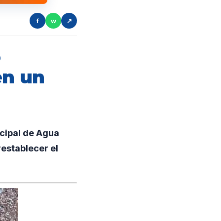
f
w
↗
ó
en un
cipal de Agua
restablecer el