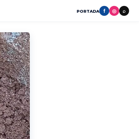
f
◎
⌕
PORTADA