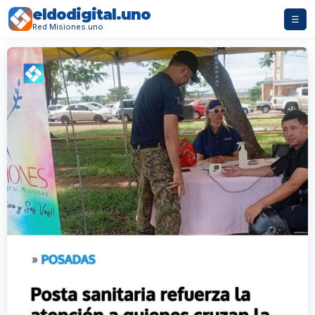
eldodigital.uno
☰
Red Misiones.uno