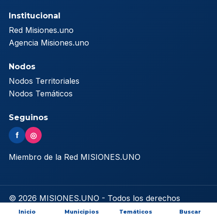
Institucional
Red Misiones.uno
Agencia Misiones.uno
Nodos
Nodos Territoriales
Nodos Temáticos
Seguinos
f
◎
Miembro de la Red MISIONES.UNO
© 2026 MISIONES.UNO - Todos los derechos
reservados
Inicio
Municipios
Temáticos
Buscar