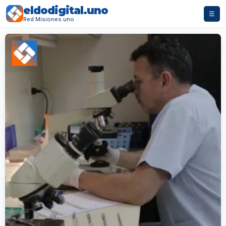
eldodigital.uno
☰
Red Misiones.uno