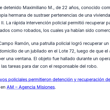
 detenido Maximiliano M., de 22 años, conocido como
pia hermana de sustraer pertenencias de una vivienda
II. La rápida intervención policial permitió recuperar p
ados como robados, los cuales ya habían sido comerc
 Campo Ramón, una patrulla policial logró recuperar un 
domicilio de un jubilado en el Lote 72, luego de que el
er una ventana. El objeto fue hallado durante un operati
 las tareas para dar con el responsable del robo.
vos policiales permitieron detención y recuperación d
o en
AM – Agencia Misiones
.