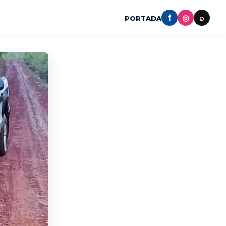
f
◎
⌕
PORTADA