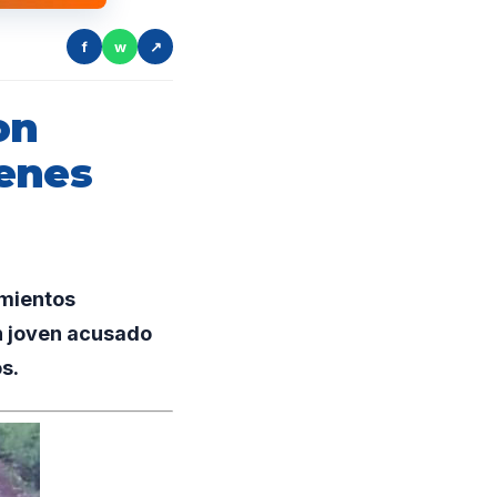
f
w
↗
on
ienes
mientos
un joven acusado
s.