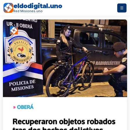
eldodigital.uno
☰
Red Misiones.uno