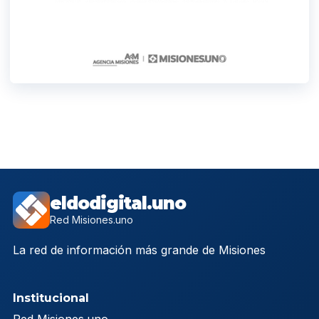
eldodigital.uno
Red Misiones.uno
La red de información más grande de Misiones
Institucional