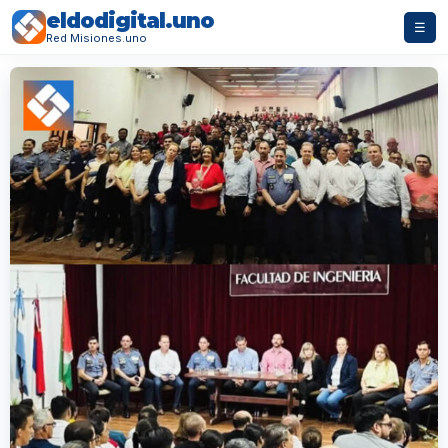
eldodigital.uno
☰
Red Misiones.uno