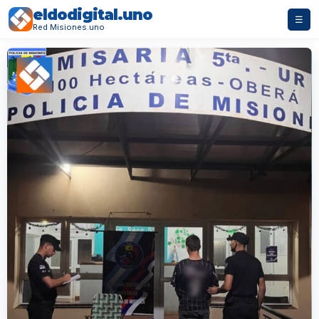
eldodigital.uno
☰
Red Misiones.uno