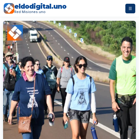
eldodigital.uno
☰
Red Misiones.uno