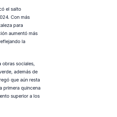
ó el salto
 2024. Con más
taleza para
ación aumentó más
eflejando la
a obras sociales,
a verde, además de
regó que aún resta
a primera quincena
nto superior a los