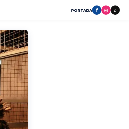
f
◎
⌕
PORTADA