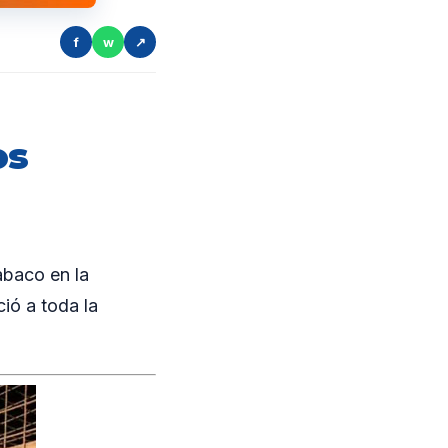
f
w
↗
os
abaco en la
ió a toda la