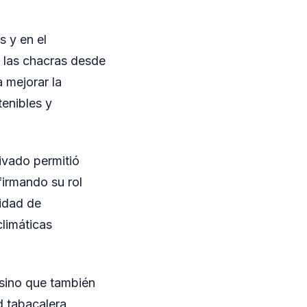
s y en el
 las chacras desde
 mejorar la
tenibles y
rivado permitió
firmando su rol
cidad de
limáticas
 sino que también
d tabacalera,