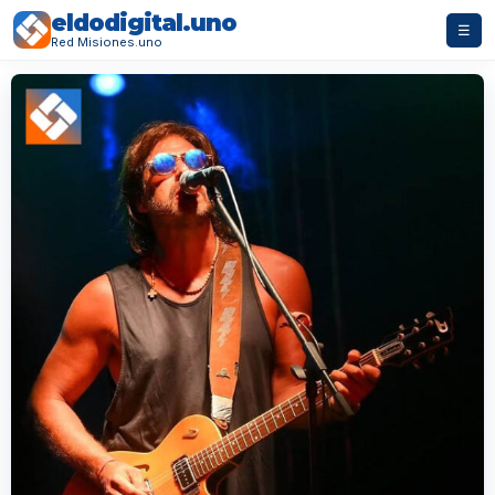
eldodigital.uno
☰
Red Misiones.uno