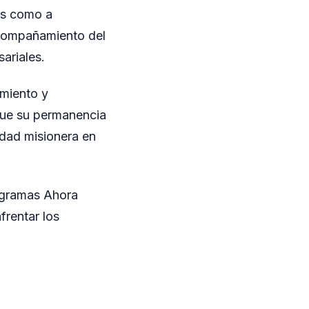
os como a
acompañamiento del
ariales.
imiento y
 que su permanencia
idad misionera en
ogramas Ahora
frentar los