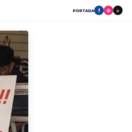
f
◎
⌕
PORTADA