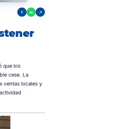
f
w
↗
stener
 que los
ble cese. La
s ventas locales y
actividad