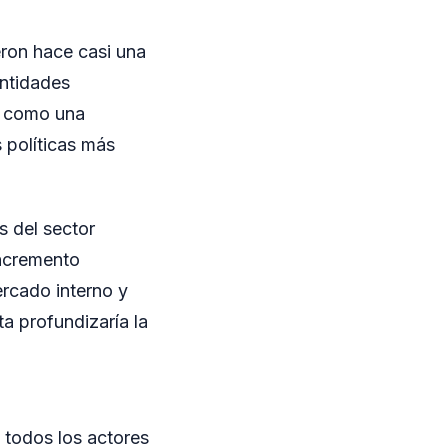
eron hace casi una
entidades
ó como una
 políticas más
s del sector
incremento
ercado interno y
a profundizaría la
 todos los actores