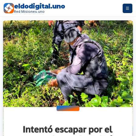
eldodigital.uno
☰
Red Misiones.uno