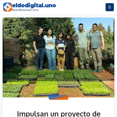
eldodigital.uno
☰
Red Misiones.uno