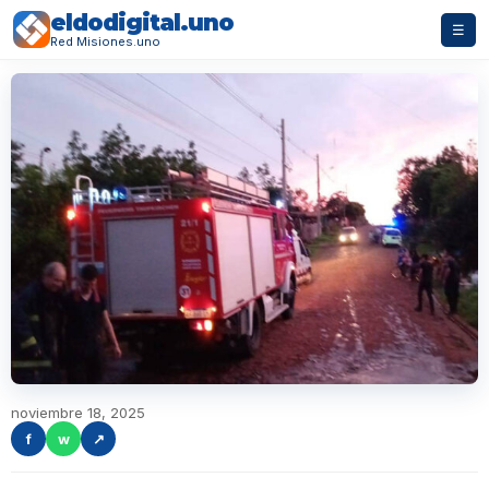
eldodigital.uno
☰
Red Misiones.uno
noviembre 18, 2025
f
w
↗