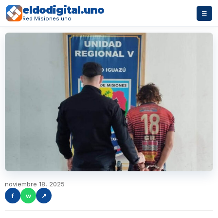
eldodigital.uno
☰
Red Misiones.uno
noviembre 18, 2025
f
w
↗