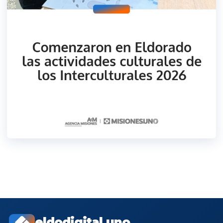
eldodigital.uno