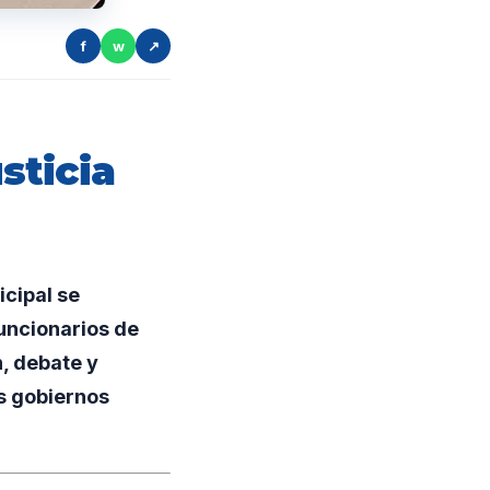
f
w
↗
sticia
cipal se
funcionarios de
n, debate y
s gobiernos