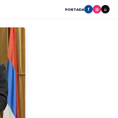
f
◎
⌕
PORTADA