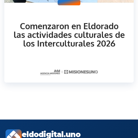
eldodigital.uno