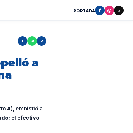
f
◎
⌕
PORTADA
f
w
↗
pelló a
una
km 4), embistió a
ado; el efectivo