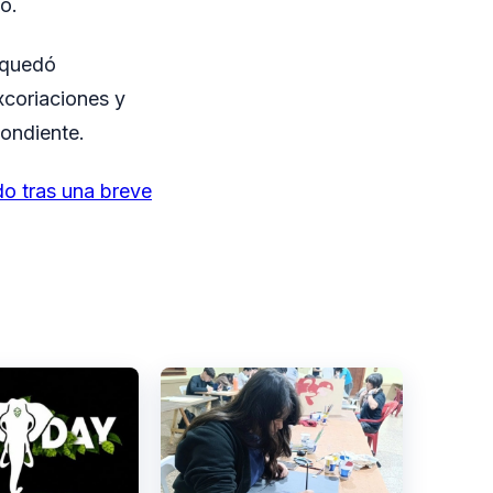
o.
a quedó
xcoriaciones y
ondiente.
do tras una breve