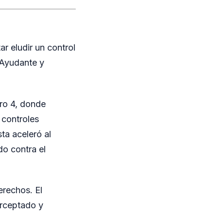
r eludir un control
 Ayudante y
tro 4, donde
 controles
sta aceleró al
do contra el
erechos. El
erceptado y