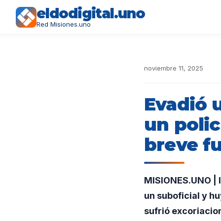
eldodigital.uno
Red Misiones.uno
noviembre 11, 2025
Evadió u
un polic
breve f
MISIONES.UNO | In
un suboficial y hu
sufrió excoriaci