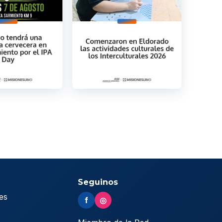
Seguinos
es
f
◎
s