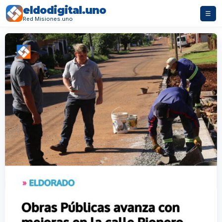
eldodigital.uno
☰
Red Misiones.uno