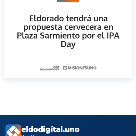
eldodigital.uno