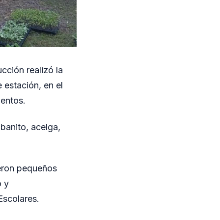
cción realizó la
 estación, en el
mentos.
abanito, acelga,
ueron pequeños
o y
Escolares.