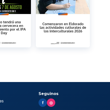
Seguinos
es
f
◎
s