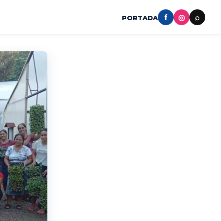
f
◎
⌕
PORTADA