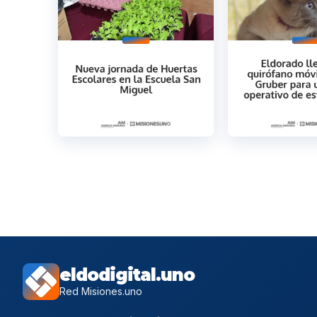
eldodigital.uno
Red Misiones.uno