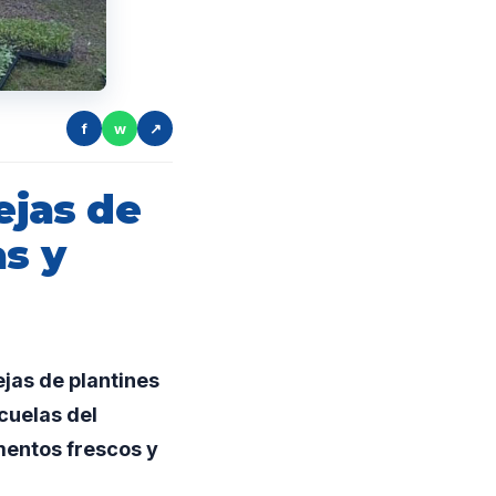
f
w
↗
jas de
as y
jas de plantines
cuelas del
mentos frescos y