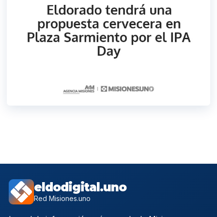
eldodigital.uno
Red Misiones.uno