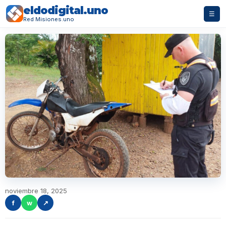
eldodigital.uno
☰
Red Misiones.uno
noviembre 18, 2025
f
w
↗