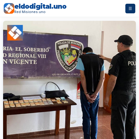
eldodigital.uno
☰
Red Misiones.uno