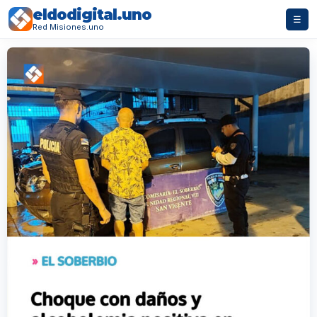
eldodigital.uno
☰
Red Misiones.uno