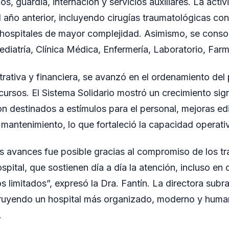
os, guardia, internación y servicios auxiliares. La activ
 año anterior, incluyendo cirugías traumatológicas con
n hospitales de mayor complejidad. Asimismo, se consol
diatría, Clínica Médica, Enfermería, Laboratorio, Far
trativa y financiera, se avanzó en el ordenamiento del
cursos. El Sistema Solidario mostró un crecimiento sign
n destinados a estímulos para el personal, mejoras edi
mantenimiento, lo que fortaleció la capacidad operativa
 avances fue posible gracias al compromiso de los tr
spital, que sostienen día a día la atención, incluso en 
 limitados”, expresó la Dra. Fantín. La directora subr
ruyendo un hospital más organizado, moderno y humano
.