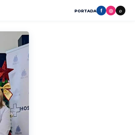
f
◎
⌕
PORTADA