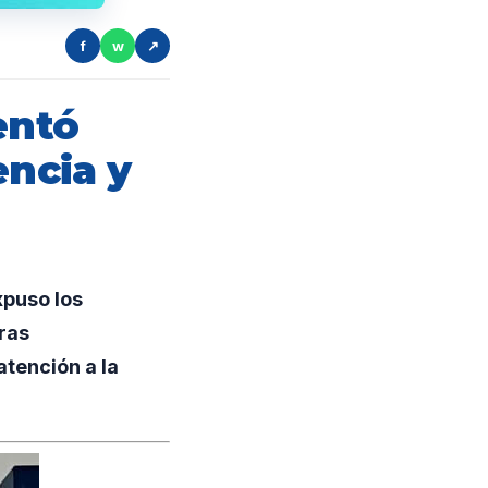
f
w
↗
entó
encia y
xpuso los
ras
atención a la