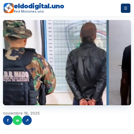
eldodigital.uno
☰
Red Misiones.uno
noviembre 18, 2025
f
w
↗