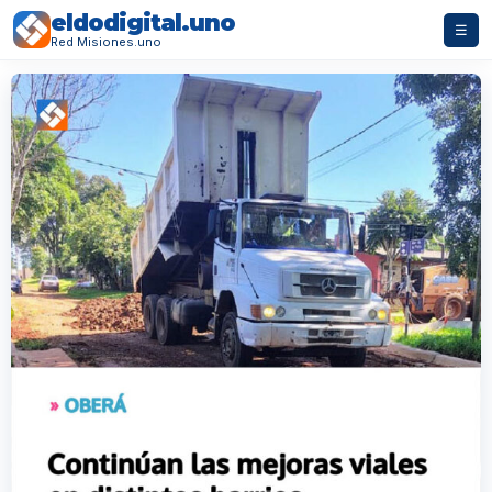
eldodigital.uno
☰
Red Misiones.uno