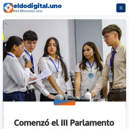
eldodigital.uno
☰
Red Misiones.uno