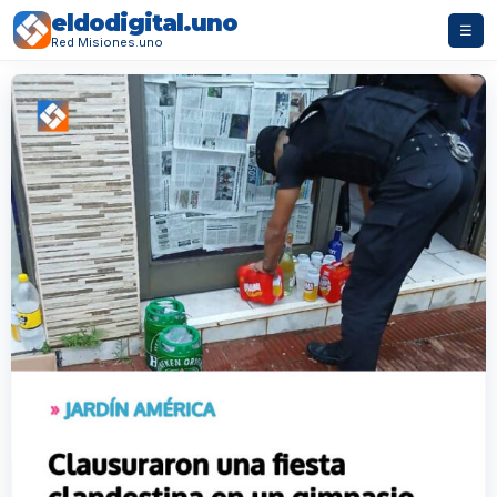
eldodigital.uno
☰
Red Misiones.uno