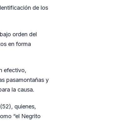
dentificación de los
 bajo orden del
tos en forma
n efectivo,
llas pasamontañas y
para la causa.
(52), quienes,
como “el Negrito