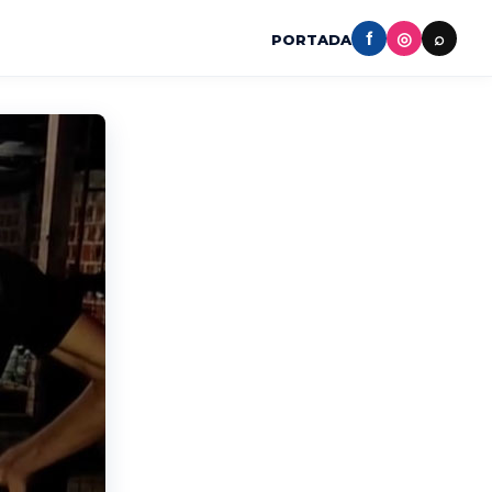
f
◎
⌕
PORTADA