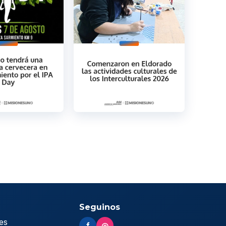
Seguinos
es
f
◎