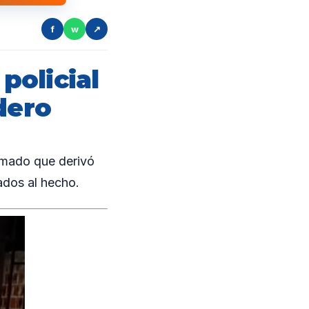
f
w
↗
policial
dero
rmado que derivó
ados al hecho.