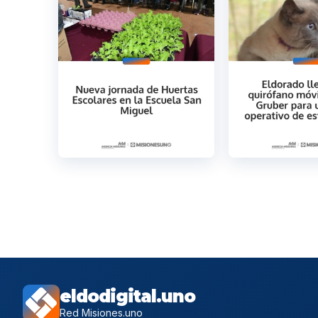
eldodigital.uno
Red Misiones.uno