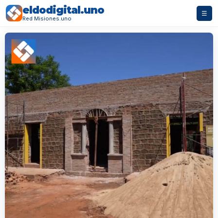
eldodigital.uno
☰
Red Misiones.uno