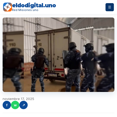
eldodigital.uno
☰
Red Misiones.uno
noviembre 17, 2025
f
w
↗