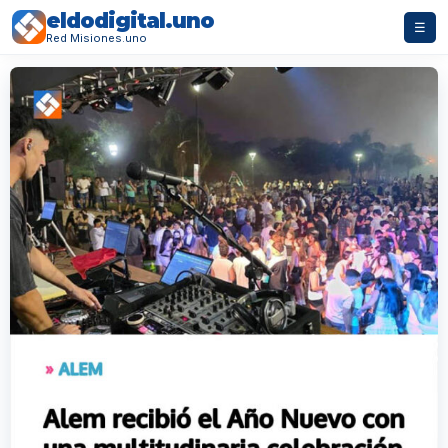
eldodigital.uno
☰
Red Misiones.uno