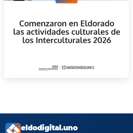
eldodigital.uno