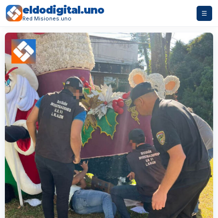
eldodigital.uno
☰
Red Misiones.uno