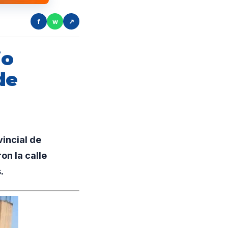
f
w
↗
io
de
incial de
on la calle
.