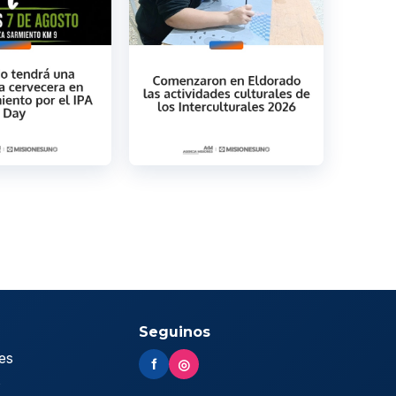
Seguinos
es
f
◎
s