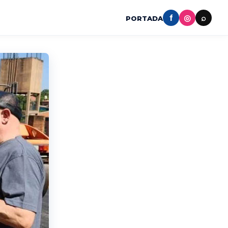
f
◎
⌕
PORTADA