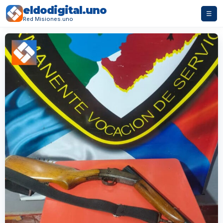
eldodigital.uno
☰
Red Misiones.uno