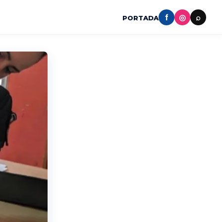
f
◎
⌕
PORTADA