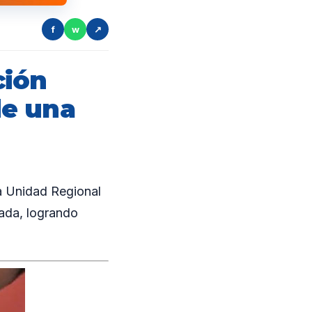
f
w
↗
ción
de una
a Unidad Regional
ada, logrando