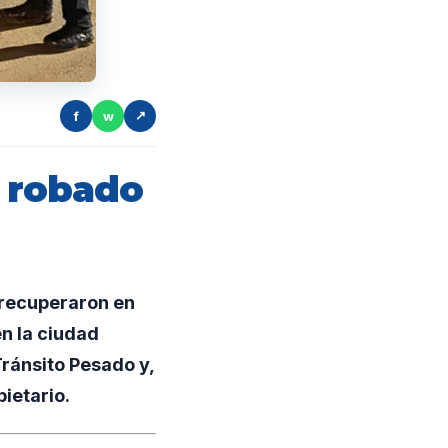
f
w
↗
 robado
 recuperaron en
n la ciudad
Tránsito Pesado y,
ietario.