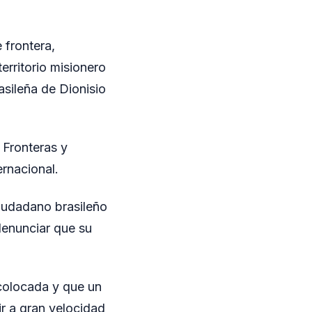
 frontera,
erritorio misionero
sileña de Dionisio
 Fronteras y
ernacional.
ciudadano brasileño
denunciar que su
 colocada y que un
r a gran velocidad