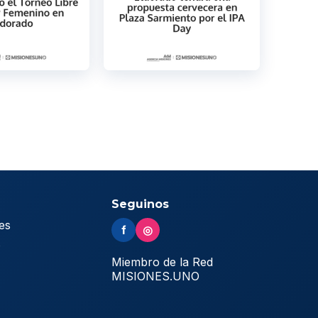
Seguinos
es
f
◎
s
Miembro de la Red
MISIONES.UNO