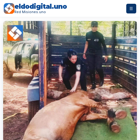
eldodigital.uno
☰
Red Misiones.uno