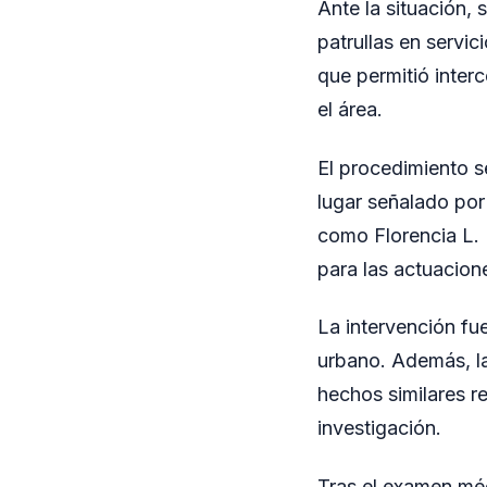
Ante la situación, 
patrullas en servi
que permitió inter
el área.
El procedimiento s
lugar señalado por 
como Florencia L. 
para las actuacion
La intervención f
urbano. Además, la
hechos similares r
investigación.
Tras el examen méd