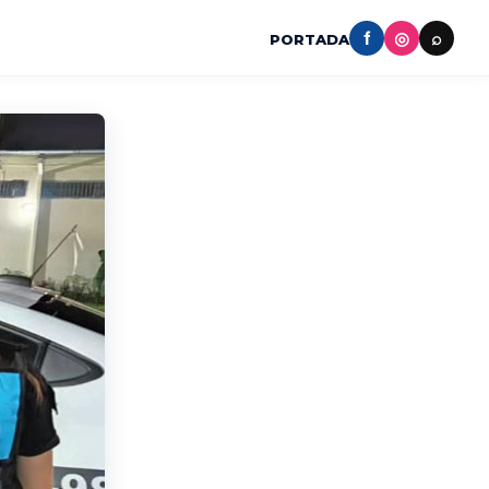
f
◎
⌕
PORTADA