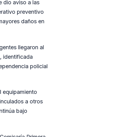
e dio aviso a las
erativo preventivo
n mayores daños en
gentes llegaron al
, identificada
ependencia policial
l equipamiento
inculados a otros
ntinúa bajo
 Comisaría Primera.