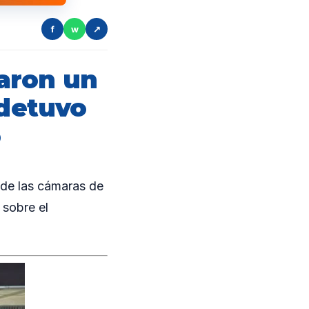
f
w
↗
aron un
 detuvo
o
de las cámaras de
 sobre el