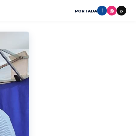
f
◎
⌕
PORTADA