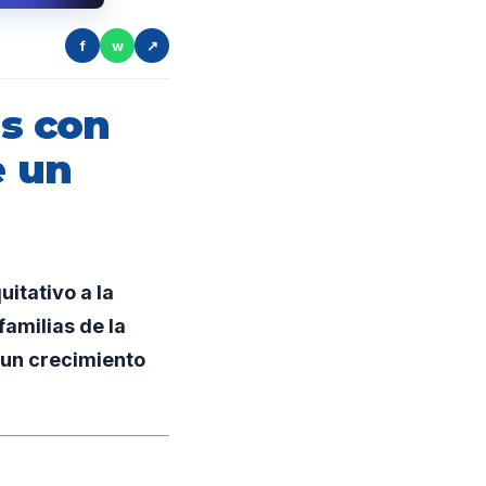
f
w
↗
s con
e un
itativo a la
amilias de la
r un crecimiento