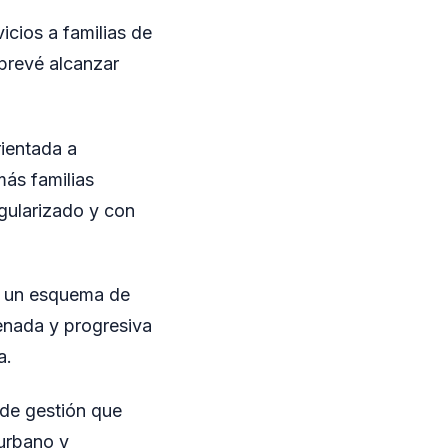
icios a familias de
 prevé alcanzar
rientada a
más familias
gularizado y con
de un esquema de
enada y progresiva
a.
 de gestión que
 urbano y