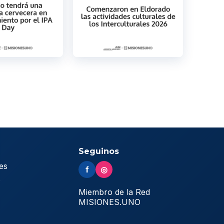
Seguinos
es
f
◎
s
Miembro de la Red
MISIONES.UNO