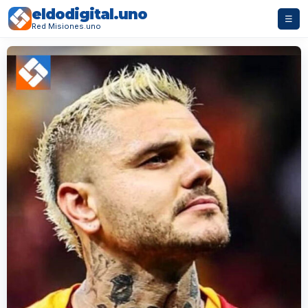
eldodigital.uno
☰
Red Misiones.uno