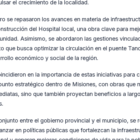
lsar el crecimiento de la localidad.
ro se repasaron los avances en materia de infraestruc
onstrucción del Hospital local, una obra clave para mej
munidad. Asimismo, se abordaron las gestiones vinculada
to que busca optimizar la circulación en el puente Ta
rollo económico y social de la región.
ncidieron en la importancia de estas iniciativas para 
punto estratégico dentro de Misiones, con obras que 
diatas, sino que también proyectan beneficios a larg
s.
njunto entre el gobierno provincial y el municipio, se r
zar en políticas públicas que fortalezcan la infraest
ional y generen mejores condiciones de vida para la po