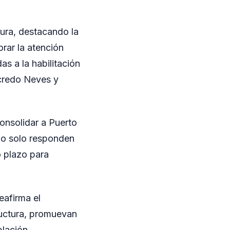
tura, destacando la
orar la atención
s a la habilitación
ncredo Neves y
consolidar a Puerto
no solo responden
o plazo para
eafirma el
ructura, promuevan
blación.