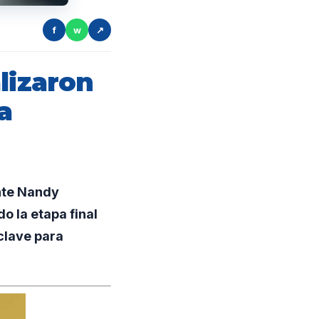
f
w
↗
lizaron
a
nte Nandy
o la etapa final
 clave para