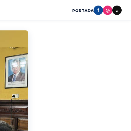
f
◎
⌕
PORTADA