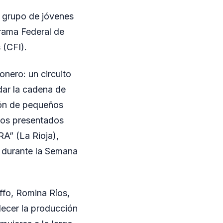
n grupo de jóvenes
grama Federal de
 (CFI).
onero: un circuito
idar la cadena de
ión de pequeños
tos presentados
RA” (La Rioja),
, durante la Semana
ffo, Romina Ríos,
ecer la producción