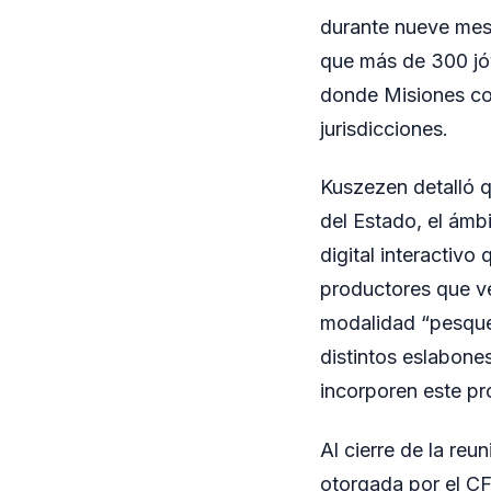
durante nueve mese
que más de 300 jóv
donde Misiones com
jurisdicciones.
Kuszezen detalló q
del Estado, el ámb
digital interactiv
productores que v
modalidad “pesque 
distintos eslabone
incorporen este p
Al cierre de la re
otorgada por el CFI