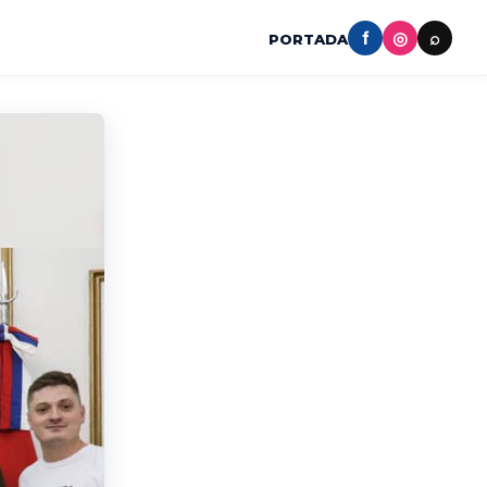
f
◎
⌕
PORTADA