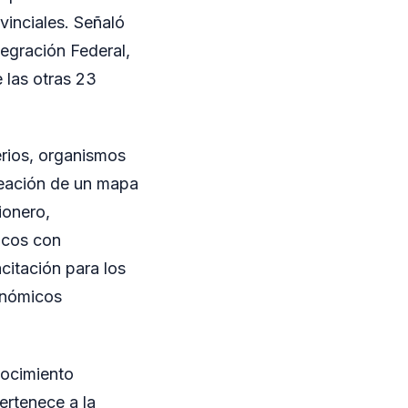
vinciales. Señaló
egración Federal,
 las otras 23
erios, organismos
creación de un mapa
ionero,
icos con
citación para los
ronómicos
nocimiento
pertenece a la