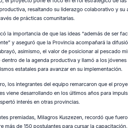
 el proyecto pone el foco en el rol estratégico de las 
productiva, resaltando su liderazgo colaborativo y su 
ravés de prácticas comunitarias.
ó la importancia de que las ideas “además de ser fact
te” y aseguró que la Provincia acompañará la difusió
ubrayó, asimismo, el valor de posicionar al pescado 
 dentro de la agenda productiva y llamó a los jóvenes 
nismos estatales para avanzar en su implementación.
ro, los integrantes del equipo remarcaron que el proye
s viene desarrollando en los últimos años para impulsa
spertó interés en otras provincias.
antes premiadas, Milagros Kuszezen, recordó que fuer
re más de 150 postulantes para cursar la capacitación,