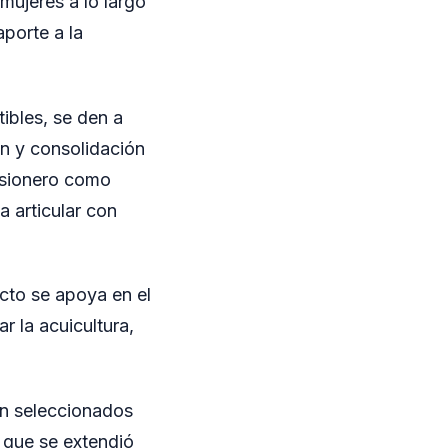
mujeres a lo largo
aporte a la
ibles, se den a
n y consolidación
misionero como
a articular con
cto se apoya en el
r la acuicultura,
on seleccionados
 que se extendió