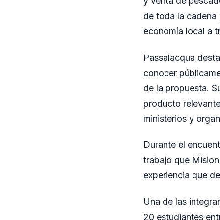
y venta de pescado,
de toda la cadena 
economía local a t
Passalacqua destac
conocer públicamen
de la propuesta. S
producto relevante
ministerios y orga
Durante el encuent
trabajo que Misione
experiencia que de
Una de las integr
20 estudiantes ent