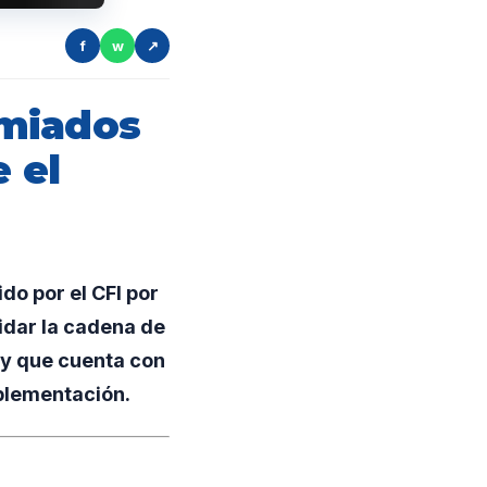
f
w
↗
emiados
 el
do por el CFI por
idar la cadena de
, y que cuenta con
plementación.