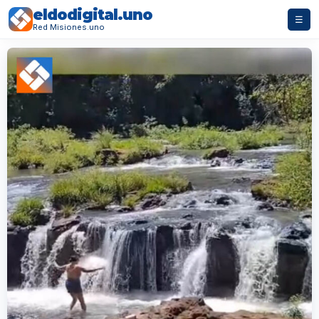
eldodigital.uno
☰
Red Misiones.uno