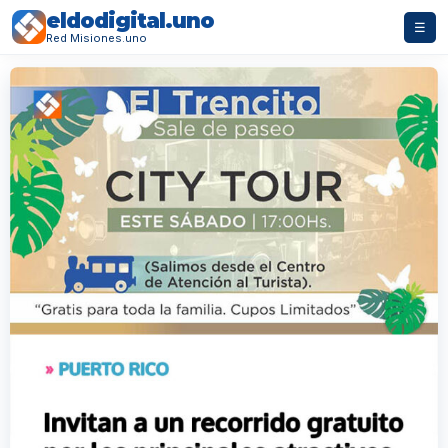
eldodigital.uno
☰
Red Misiones.uno